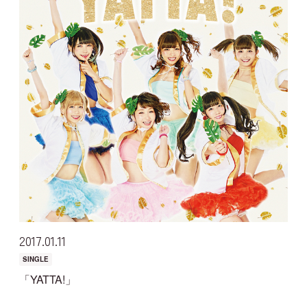
2017
01
11
SINGLE
「YATTA!」