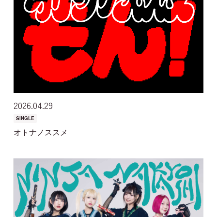
JOIN
LOGIN
MOVIE
GALLERY
2026
04
29
TICKET
SINGLE
オトナノススメ
MAIL MAGAZINE
BIRTHDAY MAIL