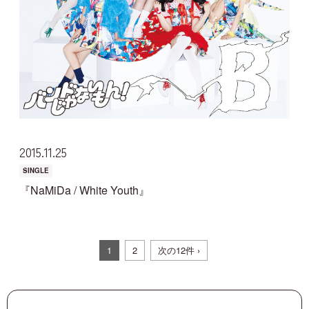
2015
11
25
SINGLE
『NaMiDa / White Youth』
1
2
次の12件 ›