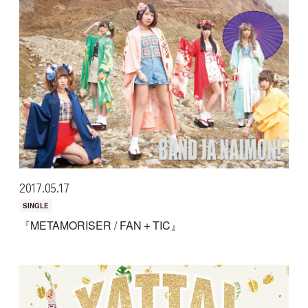
2017
05
17
SINGLE
『METAMORISER / FAN＋TIC』