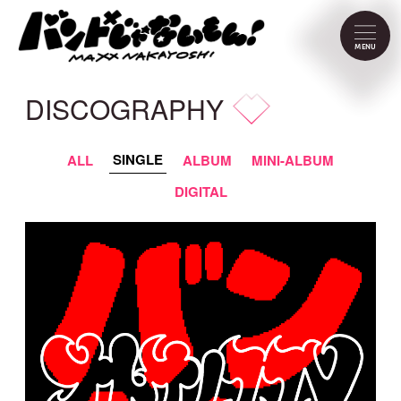
NEWS
MENU
SCHEDULE
DISCOGRAPHY
PROFILE
SINGLE
ALL
ALBUM
MINI-ALBUM
VIDEO
DIGITAL
DISCOGRAPHY
CONTACT
FC Menu