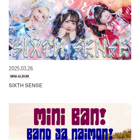
JOIN
LOGIN
MOVIE
GALLERY
2025
03
26
TICKET
MINI-ALBUM
SIXTH SENSE
MAIL MAGAZINE
BIRTHDAY MAIL