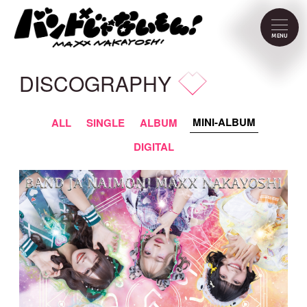
NEWS
MENU
SCHEDULE
DISCOGRAPHY
PROFILE
MINI-ALBUM
ALL
SINGLE
ALBUM
VIDEO
DIGITAL
DISCOGRAPHY
CONTACT
FC Menu