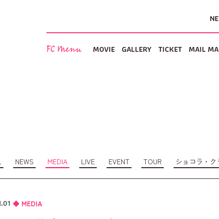
N
FC Menu
MOVIE
GALLERY
TICKET
MAIL MA
L
NEWS
MEDIA
LIVE
EVENT
TOUR
ショコラ・ク
MEDIA
1.01