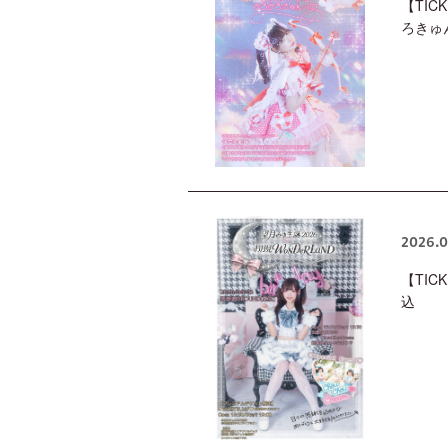
【TIC
ろきゅ
2026.0
【TIC
込