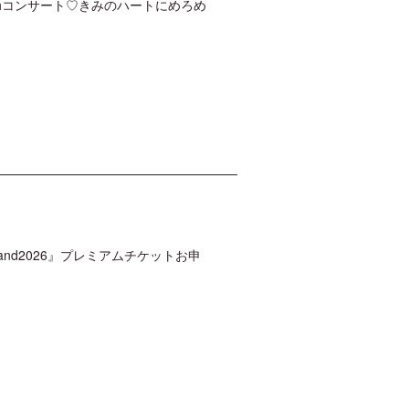
念11thコンサート♡きみのハートにめろめ
rLand2026』プレミアムチケットお申