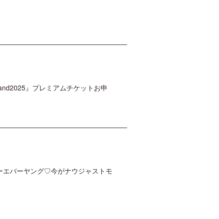
rLand2025』プレミアムチケットお申
春のフォーエバーヤング♡今がナウジャストモ