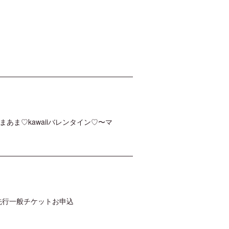
まあま♡kawaiiバレンタイン♡〜マ
』FC先行一般チケットお申込