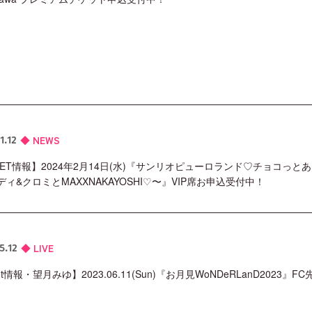
NEWS
1.12
KET情報】2024年2月14日(水)『サンリオピューロランド♡チョコっとあ
ィ&クロミとMAXXNAKAYOSHI♡〜』VIP席お申込受付中！
LIVE
5.12
ket情報・望月みゆ】2023.06.11(Sun)『お月見WoNDeRLanD2023