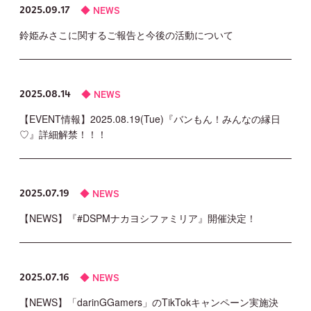
NEWS
2025.09.17
JOIN
LOGIN
鈴姫みさこに関するご報告と今後の活動について
MOVIE
NEWS
2025.08.14
GALLERY
【EVENT情報】2025.08.19(Tue)『バンもん！みんなの縁日
♡』詳細解禁！！！
TICKET
NEWS
2025.07.19
MAIL MAGAZINE
【NEWS】『#DSPMナカヨシファミリア』開催決定！
BIRTHDAY MAIL
NEWS
2025.07.16
【NEWS】「darinGGamers」のTikTokキャンペーン実施決