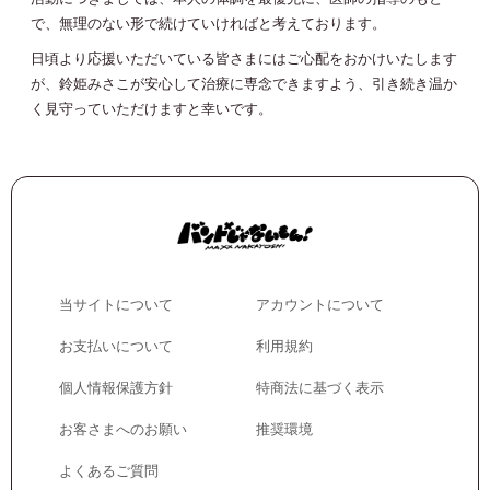
で、無理のない形で続けていければと考えております。
JOIN
LOGIN
日頃より応援いただいている皆さまにはご心配をおかけいたします
が、鈴姫みさこが安心して治療に専念できますよう、引き続き温か
く見守っていただけますと幸いです。
MOVIE
GALLERY
TICKET
当サイトについて
アカウントについて
MAIL MAGAZINE
お支払いについて
利用規約
BIRTHDAY MAIL
個人情報保護方針
特商法に基づく表示
お客さまへのお願い
推奨環境
よくあるご質問