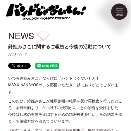
NEWS
MENU
SCHEDULE
NEWS
PROFILE
鈴姫みさこに関するご報告と今後の活動について
2025.09.17
VIDEO
いつも鈴姫みさこ、ならびに「バンドじゃないもん！
DISCOGRAPHY
MAXX NAKAYOSHI」を応援いただき、誠にありがとうございま
す。
CONTACT
このたび、鈴姫みさこが健康診断の結果を受け再検査を行ったとこ
ろ、本日医師より「2cm以下の浸潤がん」との診断を受けました。
今後は転移の有無を確認するための精密検査を行い、その結果を踏
まえて治療方針を決めてまいります。
FC Menu
活動につきましては、本人の体調を最優先に、医師の指導のもと