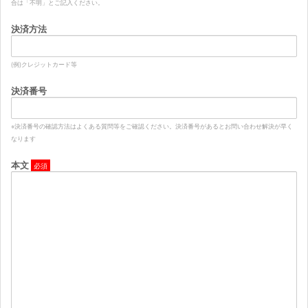
合は「不明」とご記入ください。
決済方法
(例)クレジットカード等
決済番号
※決済番号の確認方法はよくある質問等をご確認ください。決済番号があるとお問い合わせ解決が早く
なります
本文