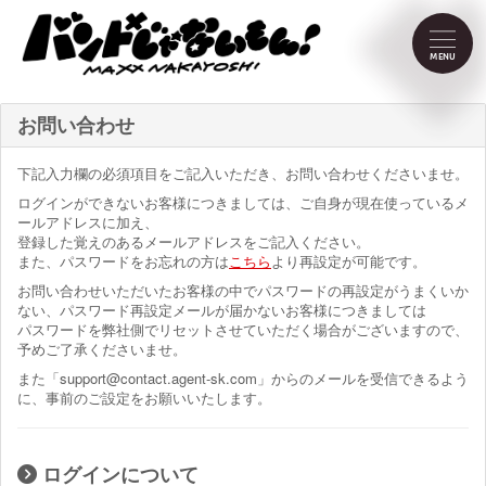
NEWS
MENU
SCHEDULE
お問い合わせ
PROFILE
下記入力欄の必須項目をご記入いただき、お問い合わせくださいませ。
ログインができないお客様につきましては、ご自身が現在使っているメ
ールアドレスに加え、
VIDEO
登録した覚えのあるメールアドレスをご記入ください。
また、パスワードをお忘れの方は
こちら
より再設定が可能です。
お問い合わせいただいたお客様の中でパスワードの再設定がうまくいか
DISCOGRAPHY
ない、パスワード再設定メールが届かないお客様につきましては
パスワードを弊社側でリセットさせていただく場合がございますので、
予めご了承くださいませ。
CONTACT
また「support@contact.agent-sk.com」からのメールを受信できるよう
に、事前のご設定をお願いいたします。
FC Menu
ログインについて