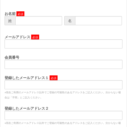
JOIN
LOGIN
お名前
姓
名
MOVIE
メールアドレス
GALLERY
会員番号
TICKET
登録したメールアドレス１
MAIL MAGAZINE
※現在ご利用のメールアドレス以外でご登録の可能性のあるアドレスをご記入ください。分からない場
BIRTHDAY MAIL
合は「不明」とご記入ください。
登録したメールアドレス２
※現在ご利用のメールアドレス以外でご登録の可能性のあるアドレスをご記入ください。分からない場