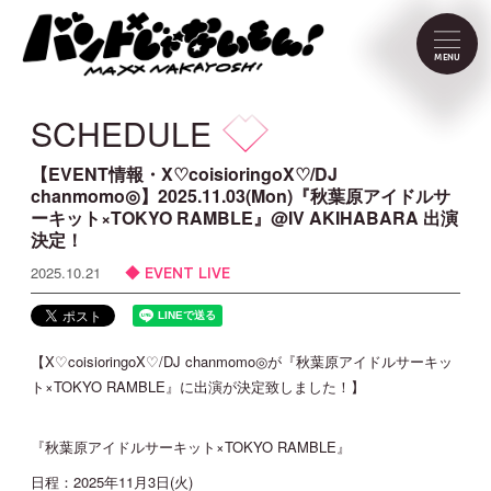
NEWS
MENU
SCHEDULE
SCHEDULE
PROFILE
【EVENT情報・X♡coisioringoX♡/DJ
chanmomo◎】2025.11.03(Mon)『秋葉原アイドルサ
ーキット×TOKYO RAMBLE』@IV AKIHABARA 出演
VIDEO
決定！
EVENT LIVE
2025.10.21
DISCOGRAPHY
CONTACT
【X♡coisioringoX♡/DJ chanmomo◎が『秋葉原アイドルサーキッ
ト×TOKYO RAMBLE』に出演が決定致しました！】
FC Menu
『秋葉原アイドルサーキット×TOKYO RAMBLE』
日程：2025年11月3日(火)