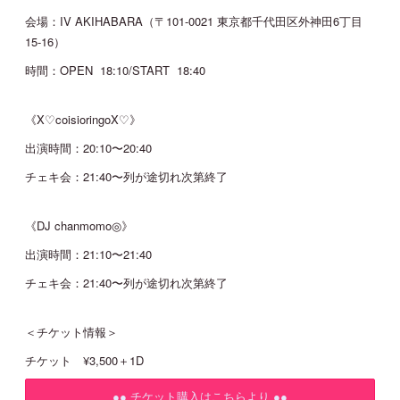
会場：IV AKIHABARA（〒101-0021 東京都千代田区外神田6丁目
JOIN
LOGIN
15-16）
時間：OPEN 18:10/START 18:40
MOVIE
《X♡coisioringoX♡》
出演時間：20:10〜20:40
GALLERY
チェキ会：21:40〜列が途切れ次第終了
TICKET
《DJ chanmomo◎》
出演時間：21:10〜21:40
MAIL MAGAZINE
チェキ会：21:40〜列が途切れ次第終了
BIRTHDAY MAIL
＜チケット情報＞
チケット ¥3,500＋1D
●● チケット購入はこちらより ●●