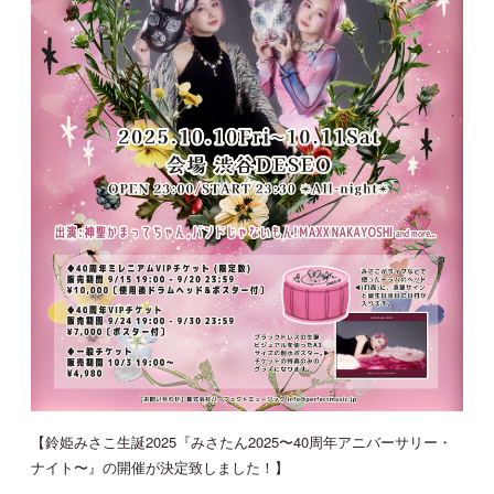
JOIN
LOGIN
MOVIE
GALLERY
TICKET
MAIL MAGAZINE
BIRTHDAY MAIL
【鈴姫みさこ生誕2025『みさたん2025〜40周年アニバーサリー・
ナイト〜』の開催が決定致しました！】