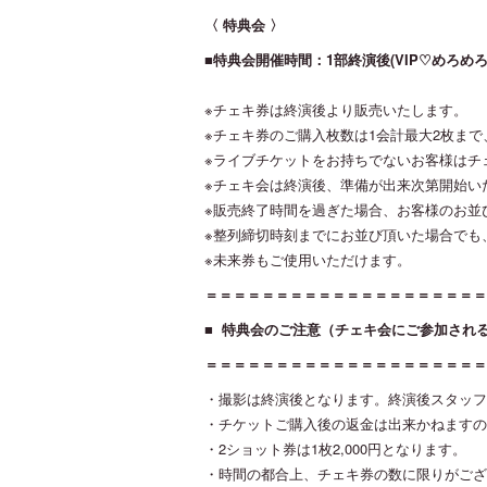
〈 特典会 〉
■特典会開催時間：1部終演後(VIP♡めろ
※チェキ券は終演後より販売いたします。
※チェキ券のご購入枚数は1会計最大2枚まで
※ライブチケットをお持ちでないお客様はチ
※チェキ会は終演後、準備が出来次第開始い
​※販売終了時間を過ぎた場合、お客様のお
※整列締切時刻までにお並び頂いた場合でも
※未来券もご使用いただけます。
＝＝＝＝＝＝＝＝＝＝＝＝＝＝＝＝＝＝＝＝
■ 特典会のご注意（チェキ会にご参加され
＝＝＝＝＝＝＝＝＝＝＝＝＝＝＝＝＝＝＝＝
・撮影は終演後となります。終演後スタッフ
・チケットご購入後の返金は出来かねますの
・2ショット券は1枚2,000円となります。
・時間の都合上、チェキ券の数に限りがござ