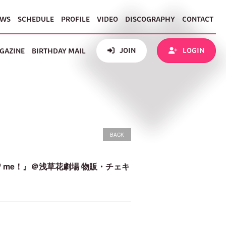
EWS
SCHEDULE
PROFILE
VIDEO
DISCOGRAPHY
CONTACT
JOIN
LOGIN
GAZINE
BIRTHDAY MAIL
BACK
x♡ me！』＠浅草花劇場 物販・チェキ