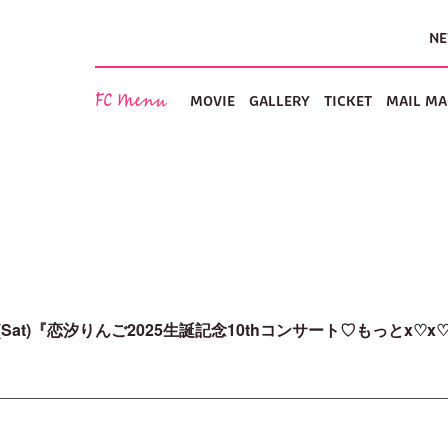
N
FC Menu
MOVIE
GALLERY
TICKET
MAIL MA
5(Sat)『恋汐りんご2025生誕記念10thコンサート♡もっとx♡