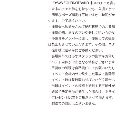
・「#SAVEOURNOTBAND 未来のチェ
・未来のチェキ券をお持ちでも、公演チケッ
・簡単なポーズ指定は可能ですが、時間がか
います。ご了承ください。
・撮影会へ飲酒をされて酩酊状態でのご参加
・撮影の際、過度のブレや著しく暗いものな
・小道具をメンバーに渡し、使用しての撮影
は禁止とさせていただきます。その他、スタ
・撮影後は速やかにご移動ください。
・会場内外では必ずスタッフの指示をお守り
イベント自体が中止となる場合がございます
・手荷物の管理は自己責任にてお願いいたし
・イベント会場内外で発生した事故・盗難等
・イベント時は長時間お並びいただく場合も
・当日はイベントの模様を撮影する可能性が
・追加で決定事項が発生した場合は、本サイト
・プレゼントBOXをご用意させて頂きます
・郵送での対応はございません。