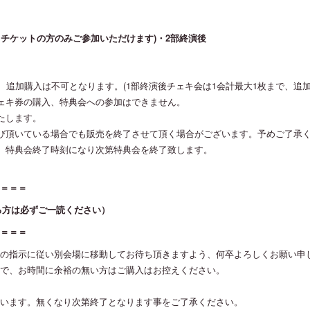
めろチケットの方のみご参加いただけます)・2部終演後
、追加購入は不可となります。(1部終演後チェキ会は1会計最大1枚まで、追
ェキ券の購入、特典会への参加はできません。
たします。
並び頂いている場合でも販売を終了させて頂く場合がございます。予めご了承
、特典会終了時刻になり次第特典会を終了致します。
＝＝＝
る方は必ずご一読ください）
＝＝＝
の指示に従い別会場に移動してお待ち頂きますよう、何卒よろしくお願い申
で、お時間に余裕の無い方はご購入はお控えください。
います。無くなり次第終了となります事をご了承ください。