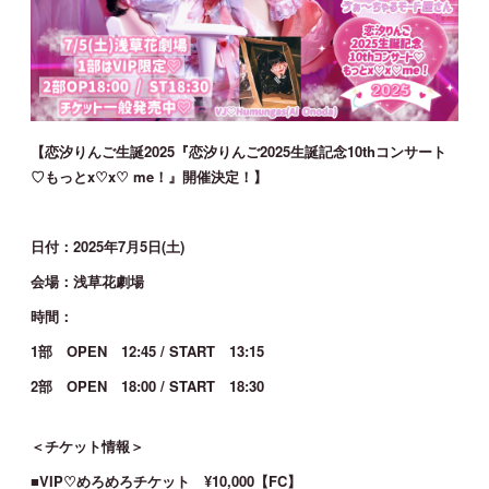
JOIN
LOGIN
MOVIE
【恋汐りんご生誕2025『恋汐りんご2025生誕記念10thコンサート
♡もっとx♡x♡ me！』開催決定！】
GALLERY
日付：2025年7月5日(土)
TICKET
会場：浅草花劇場
MAIL MAGAZINE
時間：
1部 OPEN 12:45 / START 13:15
BIRTHDAY MAIL
2部 OPEN 18:00 / START 18:30
＜チケット情報＞
■VIP♡めろめろチケット ¥10,000【FC】