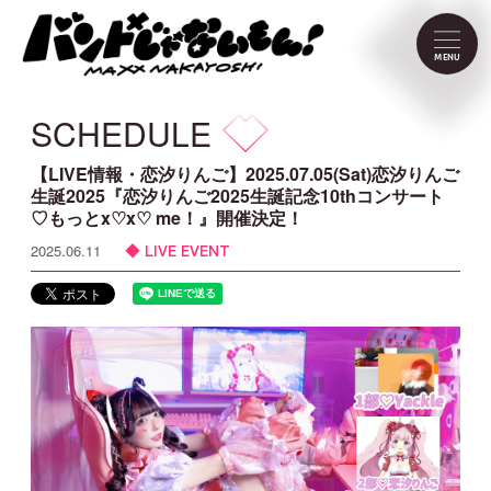
NEWS
MENU
SCHEDULE
SCHEDULE
PROFILE
【LIVE情報・恋汐りんご】2025.07.05(Sat)恋汐りんご
生誕2025『恋汐りんご2025生誕記念10thコンサート
♡もっとx♡x♡ me！』開催決定！
VIDEO
LIVE EVENT
2025.06.11
DISCOGRAPHY
CONTACT
FC Menu