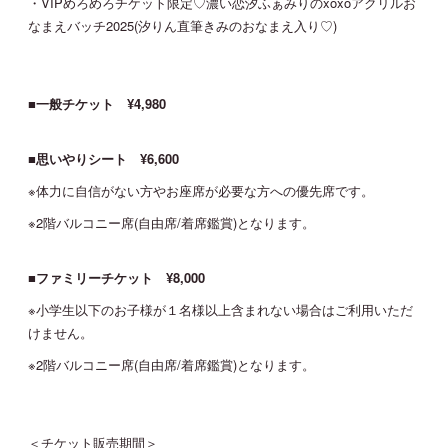
・VIPめろめろチケット限定♡濃い恋汐ふぁみりのxoxoアクリルお
なまえバッチ2025(汐りん直筆きみのおなまえ入り♡)
■一般チケット ¥4,980
■思いやりシート ¥6,600
※体力に自信がない方やお座席が必要な方への優先席です。
※2階バルコニー席(自由席/着席鑑賞)となります。
■ファミリーチケット ¥8,000
※小学生以下のお子様が１名様以上含まれない場合はご利用いただ
けません。
※2階バルコニー席(自由席/着席鑑賞)となります。
＜チケット販売期間＞