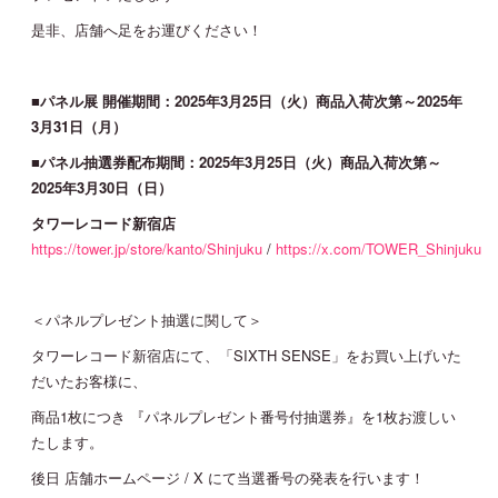
是非、店舗へ足をお運びください！
JOIN
LOGIN
■
パネル展 開催期間：2025年3月25日（火）商品入荷次第～2025年
MOVIE
3月31日（月）
■
パネル抽選券配布期間：2025年3月25日（火）商品入荷次第～
2025年3月30日（日）
GALLERY
タワーレコード新宿店
https://tower.jp/store/kanto/Shinjuku
/
https://x.com/TOWER_Shinjuku
TICKET
MAIL MAGAZINE
＜パネルプレゼント抽選に関して＞
タワーレコード新宿店にて、「SIXTH SENSE」をお買い上げいた
だいたお客様に、
BIRTHDAY MAIL
商品1枚につき 『パネルプレゼント番号付抽選券』を1枚お渡しい
たします。
後日 店舗ホームページ / X にて当選番号の発表を行います！