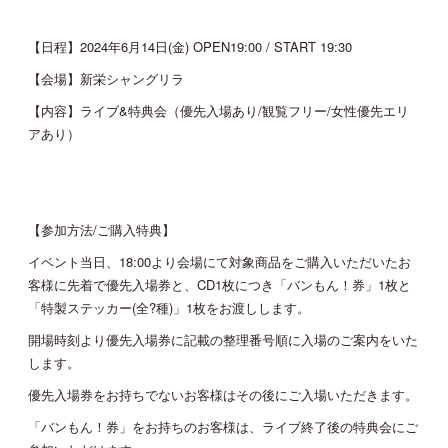
JOIN
LOGIN
【日程】2024年6月14日(金) OPEN19:00 / START 19:30
【会場】新栄シャングリラ
【内容】ライブ&特典会（優先入場あり/観覧フリー/女性優先エリ
MOVIE
アあり）
GALLERY
TICKET
【参加方法/ご購入特典】
イベント当日、18:00より会場にて対象商品をご購入いただいたお
客様に先着で優先入場券と、CD1枚につき「バンもん！券」1枚と
MAIL MAGAZINE
「特製ステッカー(全?種)」1枚をお渡しします。
開場時刻より優先入場券に記載の整理番号順に入場のご案内をいた
BIRTHDAY MAIL
します。
優先入場券をお持ちでないお客様はその後にご入場いただきます。
「バンもん！券」をお持ちのお客様は、ライブ終了後の特典会にご