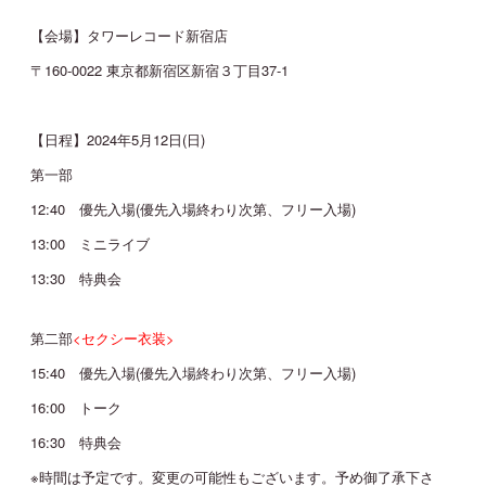
【会場】タワーレコード新宿店
JOIN
LOGIN
〒160-0022 東京都新宿区新宿３丁目37-1
MOVIE
【日程】2024年5月12日(日)
第一部
GALLERY
12:40 優先入場(優先入場終わり次第、フリー入場)
13:00 ミニライブ
TICKET
13:30 特典会
MAIL MAGAZINE
第二部
<セクシー衣装>
BIRTHDAY MAIL
15:40 優先入場(優先入場終わり次第、フリー入場)
16:00 トーク
16:30 特典会
※時間は予定です。変更の可能性もございます。予め御了承下さ