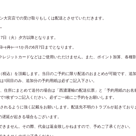
ウン大宮店での受け取りもしくは配送とさせていただきます。
。
月7日（火）夕方以降となります。
0日（月）
⇒1か月の6月7日までとなります。
クレジットカードなどはご使用いただけません。また、ポイント加算、各種
円（税込）を頂戴します。当日のご予約に限り配送のおまとめが可能です、追
は1回目のみ、追加分の予約用紙は必ずご記入下さい。
、住所にまとめて送付の場合は「西濃運輸の配送伝票」と「予約用紙のお名
で1枚ずつご記入ください。必ずご一緒にご予約をお願いします。
されるように強く記載をお願いします。配送先不明のトラブルが起きており
の遅延が起きる場合もございます。
できません。その際、代金は返金致しかねますので、予めご了承ください。
できませんのでご了承ください。