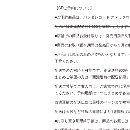
【CDご予約について】
■ご予約商品は、バンダレコード ステラタ
配送には別途配送料1,000を頂戴いたします
■店舗での商品お受け取りは、発売日前日5
■商品のお取り置き期間は発売日から
５月2
■お会計は現金のみのお支払いとなります。
了承ください。
配送でのご対応も可能です。別途送料900
まとめご希望の方は「西濃運輸の配送伝票」
配送ご希望でご友人同士、ご家族で同じ場所
てください。予約用紙は一つにまとめず各自
西濃運輸の配送伝票は最後のページまで複写
配送は天候など諸般の事情により1週間程度
■お取り置き期限終了後は、商品のお渡しは
■ご予約後のキャンセル・返金は一切お受け