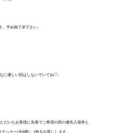
す。予め御了承下さい。
ではこんなに優しい顔はしないでいてね♡」
ただいたお客様に先着でご希望の部の優先入場券と、
テッカー(全6種)」1枚をお渡しします。