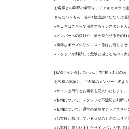
お客様との刹那の瞬間を、チェキカメラで撮
さらにバンもん！券を1枚追加いただくと撮
※チェキはこちらで用意するインスタントカ
※メンバーへの接触や、物を持たせる等の行
※複雑なポーズのリクエスト等はお断りさせ
※スタッフが判断して危険と感じるもの（大
[私物サイン会] バンもん！券4枚 ※①部のみ
お客様の私物に、ご希望のメンバー１名より
※サインは日付とお宛名も記入いたします。
※私物について、スタッフが不適切と判断し
※私物について、通常の油性マジックでサイ
※お客様が着用している状態のものにはサイ
※お客様に持ち込まれたサインペンの使用は