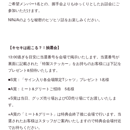
ご希望メンバー1名との、握手会よりもゆっくりとしたお話会にご
参加いただけます。
NINJAのような秘密のヒソヒソ話をお楽しみください。
【キセキは起こる？！抽選会】
13:00過ぎを目安に当選番号を会場で掲示いたします。当選番号が
裏面に記載された「特製ステッカー」をお持ちのお客様には下記を
プレゼント&招待いたします。
■S賞：「サイン入り各会場限定Tシャツ」プレゼント 1名様
■A賞：ミート&グリートご招待 5名様
※S賞は当日、グッズ売り場およびCD売り場にてお渡しいたしま
す。
※A賞の「ミート&グリート」は特典会終了後に会場で行います。当
選されたお客様はスタッフがご案内いたしますので特典会会場付近
でお待ちください。