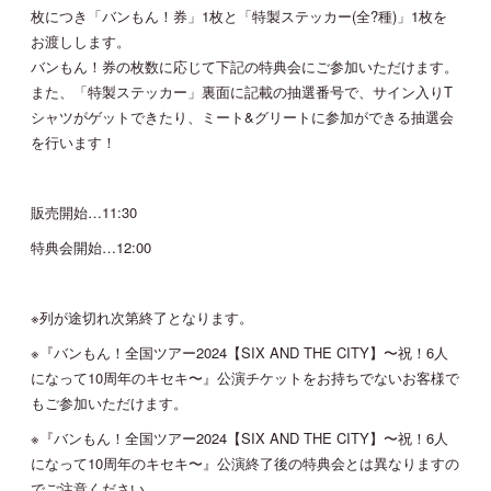
枚につき「バンもん！券」1枚と「特製ステッカー(全?種)」1枚を
お渡しします。
JOIN
LOGIN
バンもん！券の枚数に応じて下記の特典会にご参加いただけます。
また、「特製ステッカー」裏面に記載の抽選番号で、サイン入りT
シャツがゲットできたり、ミート&グリートに参加ができる抽選会
MOVIE
を行います！
GALLERY
販売開始…11:30
特典会開始…12:00
TICKET
MAIL MAGAZINE
※列が途切れ次第終了となります。
※『バンもん！全国ツアー2024【SIX AND THE CITY】〜祝！6人
BIRTHDAY MAIL
になって10周年のキセキ〜』公演チケットをお持ちでないお客様で
もご参加いただけます。
※『バンもん！全国ツアー2024【SIX AND THE CITY】〜祝！6人
になって10周年のキセキ〜』公演終了後の特典会とは異なりますの
でご注意ください。