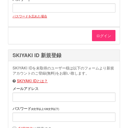
JOIN
LOGIN
パスワードを忘れた場合
MOVIE
GALLERY
SKIYAKI ID 新規登録
TICKET
SKIYAKI IDを未取得のユーザー様は以下のフォームより新規
アカウントのご登録(無料)をお願い致します。
SKIYAKI IDとは？
MAIL MAGAZINE
メールアドレス
BIRTHDAY MAIL
パスワード
(8文字以上128文字以下)