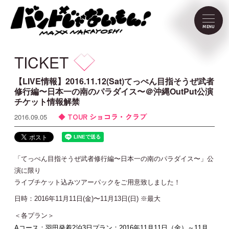
NEWS
MENU
SCHEDULE
TICKET
PROFILE
【LIVE情報】2016.11.12(Sat)てっぺん目指そうぜ武者
修行編〜日本一の南のパラダイス〜＠沖縄OutPut公演
チケット情報解禁
VIDEO
TOUR ショコラ・クラブ
2016.09.05
DISCOGRAPHY
「てっぺん目指そうぜ武者修行編〜日本一の南のパラダイス〜」公
CONTACT
演に限り
ライブチケット込みツアーパックをご用意致しました！
日時：2016年11月11日(金)〜11月13日(日) ※最大
FC Menu
＜各プラン＞
Aコース：羽田発着2泊3日プラン：2016年11月11日（金）～11月