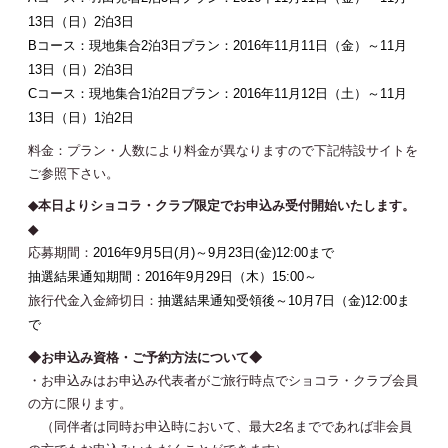
13日（日）2泊3日
JOIN
LOGIN
Bコース：現地集合2泊3日プラン：2016年11月11日（金）～11月
13日（日）2泊3日
Cコース：現地集合1泊2日プラン：2016年11月12日（土）～11月
MOVIE
13日（日）1泊2日
料金：プラン・人数により料金が異なりますので下記特設サイトを
GALLERY
ご参照下さい。
◆
本日よりショコラ・クラブ限定でお申込み受付開始いたします。
TICKET
◆
応募期間：
2016年9月5日(月)～9月23日(金)12:00まで
抽選結果通知期間：
2016年9月29日（木）15:00～
MAIL MAGAZINE
旅行代金入金締切日：
抽選結果通知受領後～10月7日（金)12:00ま
で
BIRTHDAY MAIL
◆お申込み資格・ご予約方法について◆
・お申込みはお申込み代表者がご旅行時点でショコラ・クラブ会員
の方に限ります。
（同伴者は同時お申込時において、最大2名までであれば非会員