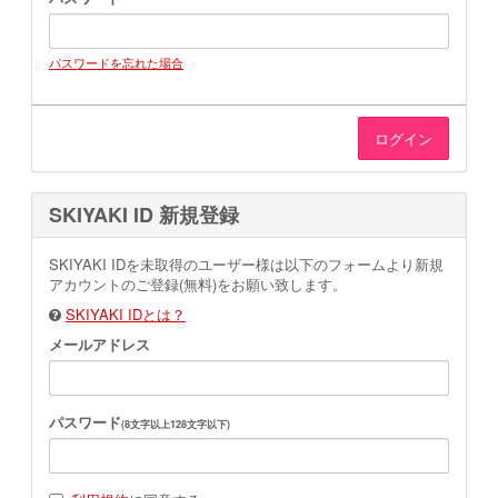
JOIN
LOGIN
パスワードを忘れた場合
MOVIE
GALLERY
SKIYAKI ID 新規登録
TICKET
SKIYAKI IDを未取得のユーザー様は以下のフォームより新規
アカウントのご登録(無料)をお願い致します。
SKIYAKI IDとは？
MAIL MAGAZINE
メールアドレス
BIRTHDAY MAIL
パスワード
(8文字以上128文字以下)