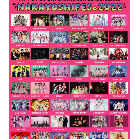
JOIN
LOGIN
MOVIE
GALLERY
TICKET
MAIL MAGAZINE
BIRTHDAY MAIL