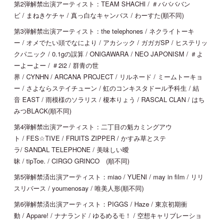
第2弾解禁出演アーティスト：TEAM SHACHI / ＃ババババン
ビ / まねきケチャ / 真っ白なキャンバス / わーすた(順不同)
第3弾解禁出演アーティスト：the telephones / ネクライトーキ
ー / オメでたい頭でなにより / アカシック / ガガガSP / ヒステリッ
クパニック / 0.1gの誤算 / ONIGAWARA / NEO JAPONISM / ＃よ
ーよーよー / ＃2i2 / 群青の世
界 / CYNHN / ARCANA PROJECT / リルネード / ミームトーキョ
ー / さよならステイチューン / 虹のコンキスタドール予科生 / 結
音 EAST / 雨模様のソラリス / 榎本りょう / RASCAL CLAN / はち
みつBLACK(順不同)
第4弾解禁出演アーティスト：二丁目の魁カミングアウ
ト / FES☆TIVE / FRUITS ZIPPER / かすみ草とステ
ラ/ SANDAL TELEPHONE / 美味しい曖
昧 / tipToe. / CIRGO GRINCO (順不同)
第5弾解禁済出演アーティスト：miao / YUENI / may in film / リリ
スリバース / youmenosay / 唯美人形(順不同)
第6弾解禁済出演アーティスト：PIGGS / Haze / 東京初期衝
動 / Appare! / ナナランド / ゆるめるモ！ / 空想キャリブレーショ