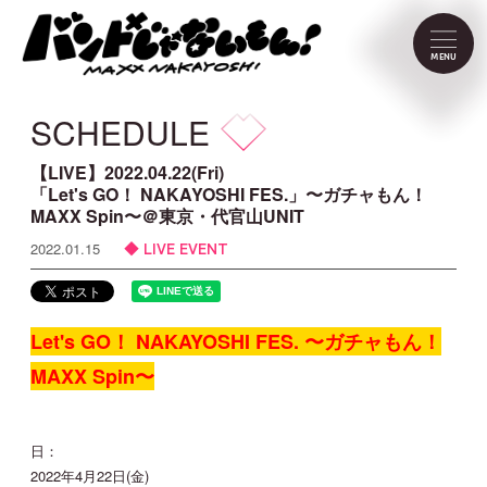
NEWS
MENU
SCHEDULE
SCHEDULE
PROFILE
【LIVE】2022.04.22(Fri)
「Let's GO！ NAKAYOSHI FES.」〜ガチャもん！
MAXX Spin〜＠東京・代官山UNIT
VIDEO
LIVE EVENT
2022.01.15
DISCOGRAPHY
Let's GO！ NAKAYOSHI FES. 〜ガチャもん！
CONTACT
MAXX Spin〜
FC Menu
日：
2022年4月22日(金)