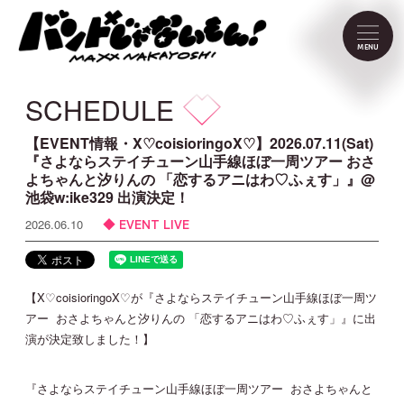
NEWS
MENU
SCHEDULE
SCHEDULE
PROFILE
【EVENT情報・X♡coisioringoX♡】2026.07.11(Sat)
『さよならステイチューン山手線ほぼ一周ツアー おさ
よちゃんと汐りんの 「恋するアニはわ♡ふぇす」』@
VIDEO
池袋w:ike329 出演決定！
EVENT LIVE
2026.06.10
DISCOGRAPHY
CONTACT
【X♡coisioringoX♡が『さよならステイチューン山手線ほぼ一周ツ
アー おさよちゃんと汐りんの 「恋するアニはわ♡ふぇす」』に出
演が決定致しました！】
FC Menu
『さよならステイチューン山手線ほぼ一周ツアー おさよちゃんと