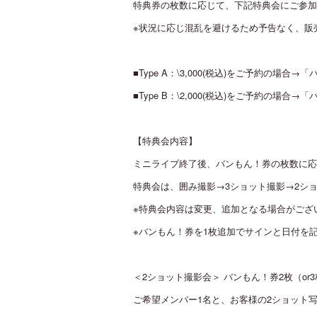
特典券の枚数に応じて、下記特典会にご参加
※状況に応じ混乱を避けるため予告なく、販
■Type A：\3,000(税込)をご予約の場合→
■Type B：\2,000(税込)をご予約の場合→
【特典会内容】
ミニライブ終了後、バンもん！券の枚数に応
特典会は、囲み撮影→3ショット撮影→2シ
※特典会内容は変更、追加となる場合がござ
※バンもん！券を1枚追加でサインと日付を
＜2ショット撮影会＞ バンもん！券2枚（or
ご希望メンバー1名と、お客様の2ショット